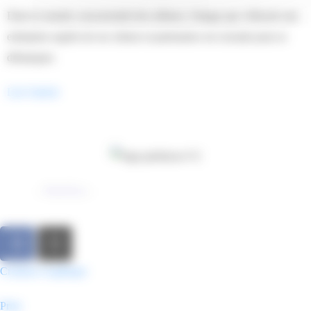
Dans le monde concurrentiel des affaires, l'image que véhicule une
entreprise auprès de ses clients et partenaires est cruciale pour se
démarquer.
Lire l'article
© 2024
– Pub4You –
Mentions Légales
–
Politique de Confidentialité​
Création Graphique
Print