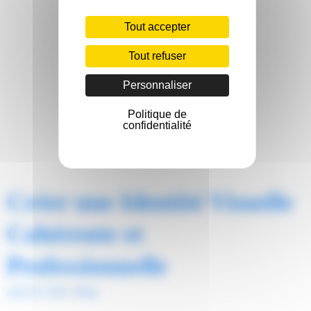
Tout accepter
Tout refuser
Personnaliser
Politique de
confidentialité
Créer une Identité Visuelle
Cohérente et
Professionnelle
août 29, 2024
/
Blog