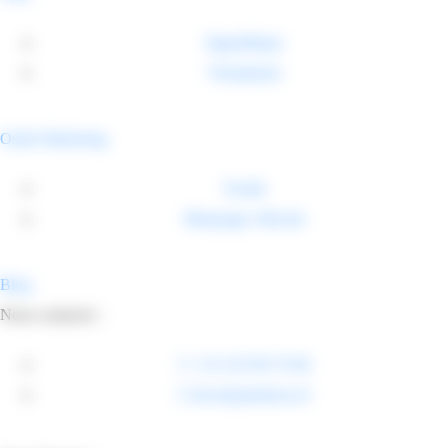
Signalétique
Vitrophanie
Outils Marketing
Textile
Marquage véhicule
Blog
Nous contacter :
+33 4 93 96 70 60
devis@pub4you.fr