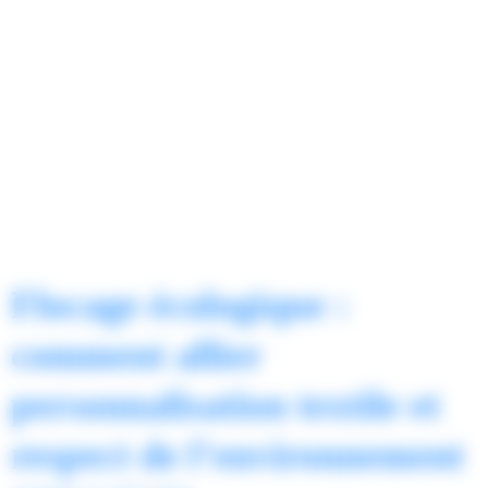
Flocage écologique :
comment allier
personnalisation textile et
respect de l’environnement