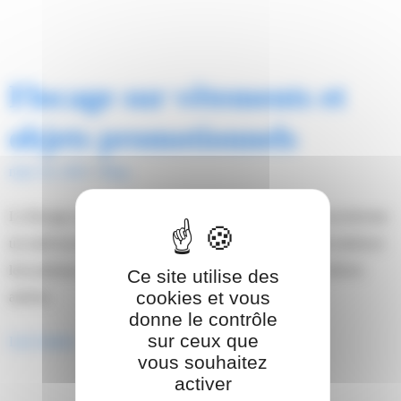
Flocage sur vêtements et
objets promotionnels
mars 16, 2025
/
Blog
Le flocage sur vêtements à Nice et objets promotionnels est devenu
un outil incontournable pour les entreprises désireuses de renforcer
leur présence. Ce procédé, offrant la personnalisation de divers
Ce site utilise des
cookies et vous
articles,
donne le contrôle
sur ceux que
Lire l'article
vous souhaitez
activer